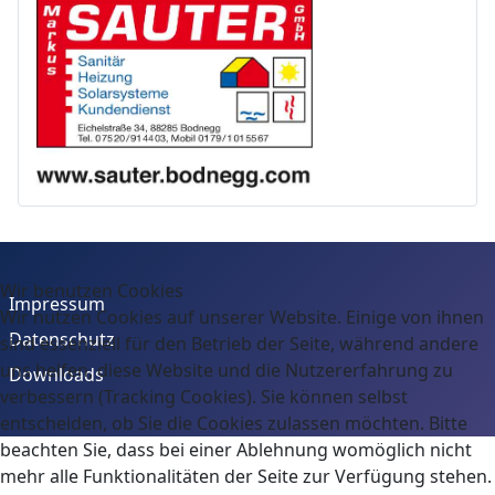
Wir benutzen Cookies
Impressum
Wir nutzen Cookies auf unserer Website. Einige von ihnen
Datenschutz
sind essenziell für den Betrieb der Seite, während andere
uns helfen, diese Website und die Nutzererfahrung zu
Downloads
verbessern (Tracking Cookies). Sie können selbst
entscheiden, ob Sie die Cookies zulassen möchten. Bitte
beachten Sie, dass bei einer Ablehnung womöglich nicht
mehr alle Funktionalitäten der Seite zur Verfügung stehen.