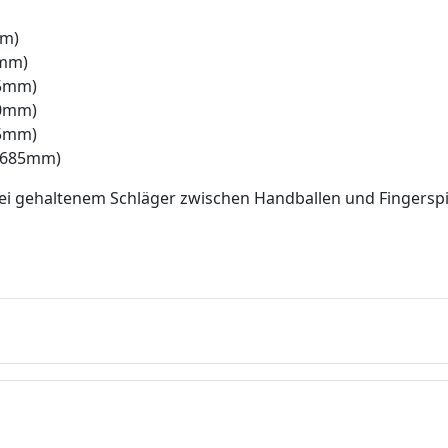
mm)
0mm)
45mm)
00mm)
35mm)
0-685mm)
r bei gehaltenem Schläger zwischen Handballen und Fingers