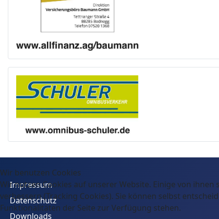
Wir benutzen Cookies
Wir nutzen Cookies auf unserer Website. Einige von ihnen s
Impressum
verbessern (Tracking Cookies). Sie können selbst entscheid
Datenschutz
Funktionalitäten der Seite zur Verfügung stehen.
Downloads