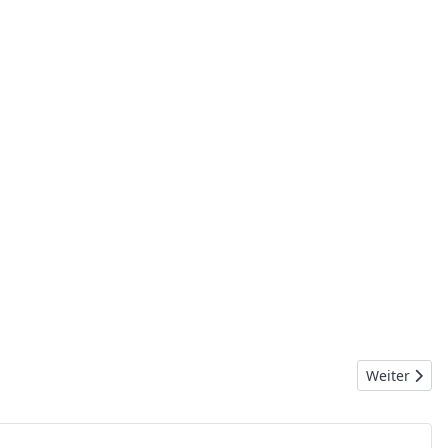
Nächster Bei
Weiter