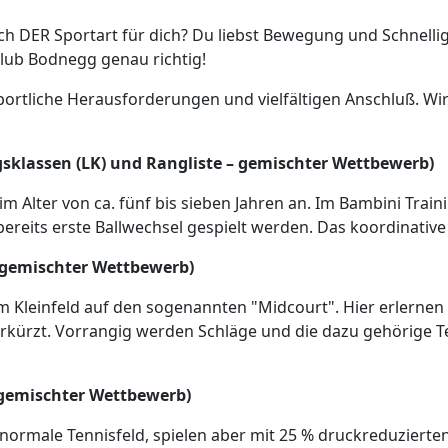
ach DER Sportart für dich? Du liebst Bewegung und Schnell
club Bodnegg genau richtig!
portliche Herausforderungen und vielfältigen Anschluß. Wir
ngsklassen (LK) und Rangliste – gemischter Wettbewerb)
m Alter von ca. fünf bis sieben Jahren an. Im Bambini Trai
bereits erste Ballwechsel gespielt werden. Das koordinative
– gemischter Wettbewerb)
om Kleinfeld auf den sogenannten "Midcourt". Hier erlerne
erkürzt. Vorrangig werden Schläge und die dazu gehörige Te
 gemischter Wettbewerb)
 normale Tennisfeld, spielen aber mit 25 % druckreduzierte